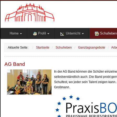
Home
Profil
Unterricht
Schulleben
Aktuelle Seite:
Startseite
Schulleben
Ganztagsangebote
Arb
AG Band
In der AG Band können die Schüler einzelne
selbstverständlich auch. Die Band probt ge
Schulfest, wo jeder sein Talent zeigen kann.
Großmann.